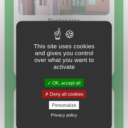
Ponteporto
Escuela de fácil acceso tanto a la población de
Marín como de Pontevedra, con zona de carga y
This site uses cookies
descarga muy práctica para las entradas y
and gives you control
salidas del centro.
over what you want to
activate
Ver escuela
OK, accept all
Deny all cookies
Personalize
Privacy policy
Reibón