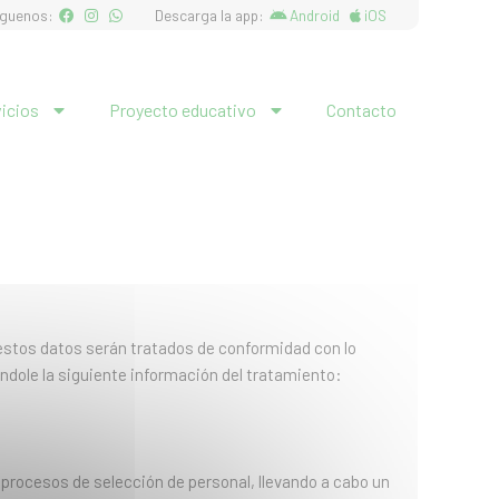
íguenos:
Descarga la app:
Android
iOS
vicios
Proyecto educativo
Contacto
estos datos serán tratados de conformidad con lo
ándole la siguiente información del tratamiento:
 procesos de selección de personal, llevando a cabo un