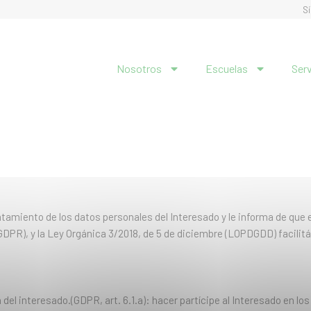
S
Nosotros
Escuelas
Ser
miento de los datos personales del Interesado y le informa de que 
(GDPR), y la Ley Orgánica 3/2018, de 5 de diciembre (LOPDGDD) facilit
el interesado.(GDPR, art. 6.1.a): hacer partícipe al Interesado en los