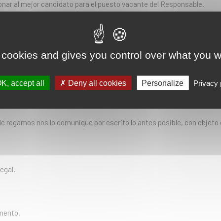
ccionar al mejor candidato para el puesto vacante del Responsable.
 transcurrido el cual se procederá a la supresión de los datos garantiz
 cookies and gives you control over what you w
tido, transcurrido el citado plazo, y si desea continuar participando
K, accept all
Deny all cookies
Personalize
Privacy 
le rogamos nos lo comunique por escrito lo antes posible, con obje
egal.
omento.